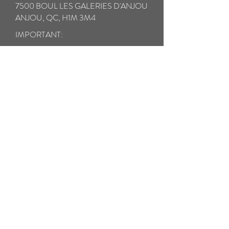
7500 BOUL LES GALERIES D'ANJOU
ANJOU, QC, H1M 3M4
IMPORTANT:
* Assurez-vous d'assurer entièrement vos
lunettes en cas de perte ou de dommage
pendant le transport.
** Veuillez prendre un soin particulier à
emballer vos lunettes cassées avec tous les
composants dans un étui rigide pour éviter
d'autres dommages pendant le transport.
Veuillez emballer toutes les petites pièces
cassées dans un sac ziplock séparé.
*** Nous expédierons vos lunettes réparées
par courrier prioritaire prépayé DANS
LES 24 HEURES. LES FRAIS DE
RETOUR SONT INCLUS