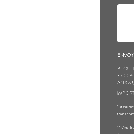
ENVOYE
BIJOUT
7500 B
ANJOU,
IMPORT
* Assurez
transport
** Veuill