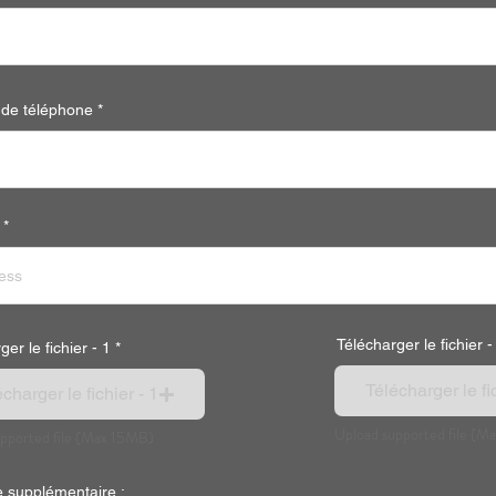
de téléphone
Télécharger le fichier -
er le fichier - 1
Télécharger le fic
charger le fichier - 1
Upload supported file (M
pported file (Max 15MB)
 supplémentaire :