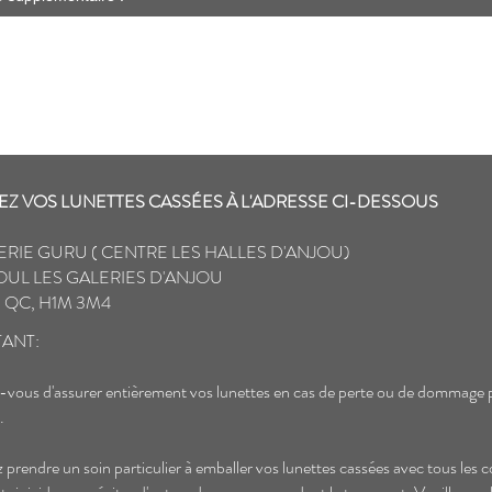
Z VOS LUNETTES CASSÉES À L'ADRESSE CI-DESSOUS
ERIE GURU ( CENTRE LES HALLES D'ANJOU)
OUL LES GALERIES D'ANJOU
 QC, H1M 3M4
ANT:
-vous d'assurer entièrement vos lunettes en cas de perte ou de dommage 
.
ez prendre un soin particulier à emballer vos lunettes cassées avec tous les