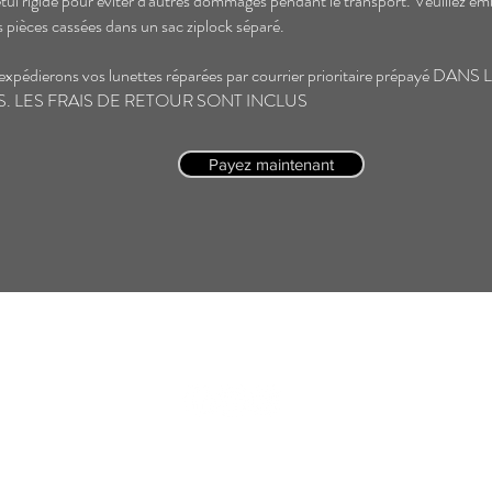
tui rigide pour éviter d'autres dommages pendant le transport. Veuillez em
es pièces cassées dans un sac ziplock séparé.
expédierons vos lunettes réparées par courrier prioritaire prépayé DANS
. LES FRAIS DE RETOUR SONT INCLUS
Payez maintenant
© 2026 Bijouterie Guru.