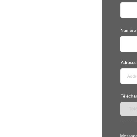
Numéro 
Adresse
Télécharg
Télé
Upload su
Message