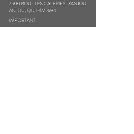
7500 BOUL LES GALERIES D'ANJOU
ANJOU, QC, H1M 3M4
IMPORTANT:
* Assurez-vous d'assurer entièrement vos
lunettes en cas de perte ou de dommage
pendant le transport.
** Veuillez prendre un soin particulier à
emballer vos lunettes cassées avec tous les
composants dans un étui rigide pour éviter
d'autres dommages pendant le transport.
Veuillez emballer toutes les petites pièces
cassées dans un sac ziplock séparé.
*** Nous expédierons vos lunettes réparées
par courrier prioritaire prépayé DANS
LES 24 HEURES. LES FRAIS DE
RETOUR SONT INCLUS