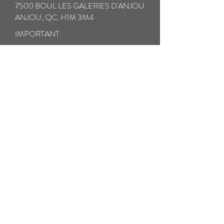
7500 BOUL LES GALERIES D'ANJOU
ANJOU, QC, H1M 3M4
IMPORTANT:
* Assurez-vous d'assurer entièrement vos
lunettes en cas de perte ou de dommage
pendant le transport.
** Veuillez prendre un soin particulier à
emballer vos lunettes cassées avec tous les
composants dans un étui rigide pour éviter
d'autres dommages pendant le transport.
Veuillez emballer toutes les petites pièces
cassées dans un sac ziplock séparé.
*** Nous expédierons vos lunettes réparées
par courrier prioritaire prépayé DANS
LES 24 HEURES. LES FRAIS DE
RETOUR SONT INCLUS