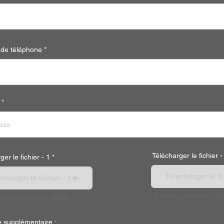
de téléphone
Télécharger le fichier -
er le fichier - 1
Télécharger le fic
charger le fichier - 1
Upload supported file (M
pported file (Max 15MB)
 supplémentaire :