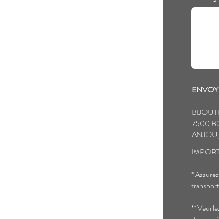
ENVOYE
BIJOUT
7500 B
ANJOU,
IMPORT
* Assurez
transport
** Veuill