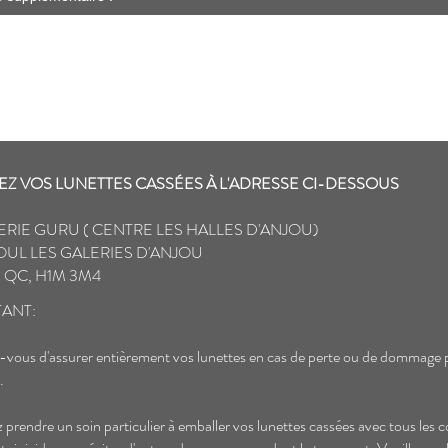
Z VOS LUNETTES CASSÉES À L'ADRESSE CI-DESSOUS
ERIE GURU ( CENTRE LES HALLES D'ANJOU)
OUL LES GALERIES D'ANJOU
 QC, H1M 3M4
ANT:
-vous d'assurer entièrement vos lunettes en cas de perte ou de dommage 
.
ez prendre un soin particulier à emballer vos lunettes cassées avec tous les