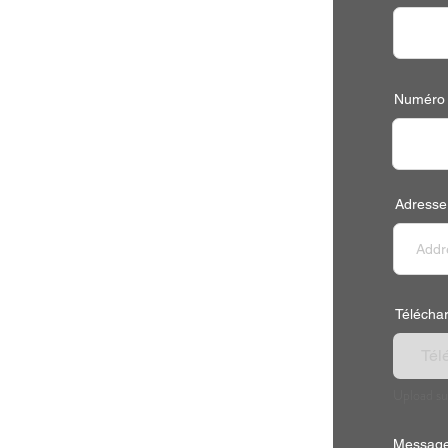
Numéro 
Adresse
Télécharg
Télé
Upload su
Message