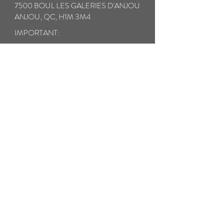
7500 BOUL LES GALERIES D'ANJOU
ANJOU, QC, H1M 3M4
IMPORTANT:
* Assurez-vous d'assurer entièrement vos
lunettes en cas de perte ou de dommage
pendant le transport.
** Veuillez prendre un soin particulier à
emballer vos lunettes cassées avec tous les
composants dans un étui rigide pour éviter
d'autres dommages pendant le transport.
Veuillez emballer toutes les petites pièces
cassées dans un sac ziplock séparé.
*** Nous expédierons vos lunettes réparées
par courrier prioritaire prépayé DANS
LES 24 HEURES. LES FRAIS DE
RETOUR SONT INCLUS