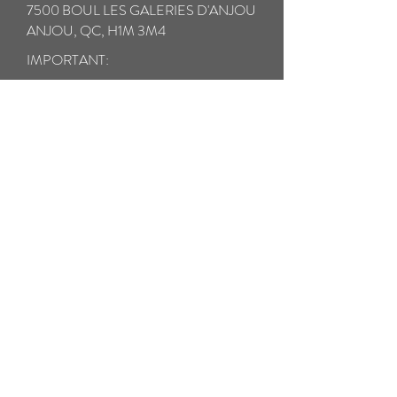
7500 BOUL LES GALERIES D'ANJOU
ANJOU, QC, H1M 3M4
IMPORTANT:
* Assurez-vous d'assurer entièrement vos
lunettes en cas de perte ou de dommage
pendant le transport.
** Veuillez prendre un soin particulier à
emballer vos lunettes cassées avec tous les
composants dans un étui rigide pour éviter
d'autres dommages pendant le transport.
Veuillez emballer toutes les petites pièces
cassées dans un sac ziplock séparé.
*** Nous expédierons vos lunettes réparées
par courrier prioritaire prépayé DANS
LES 24 HEURES. LES FRAIS DE
RETOUR SONT INCLUS