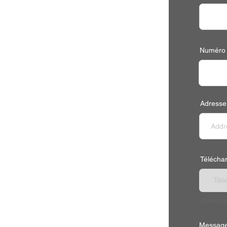
Numéro 
Adresse
Télécharg
Télé
Upload su
Message