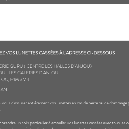
Z VOS LUNETTES CASSÉES À L'ADRESSE CI-DESSOUS
ERIE GURU ( CENTRE LES HALLES D'ANJOU)
OUL LES GALERIES D'ANJOU
 QC, H1M 3M4
ANT:
-vous d'assurer entièrement vos lunettes en cas de perte ou de dommage 
.
ez prendre un soin particulier à emballer vos lunettes cassées avec tous les