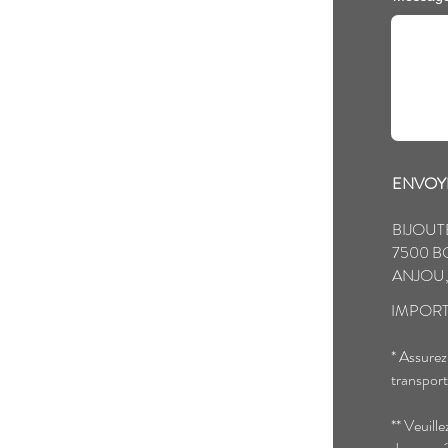
ENVOYE
BIJOUT
7500 B
ANJOU,
IMPORT
* Assurez
transport
** Veuill