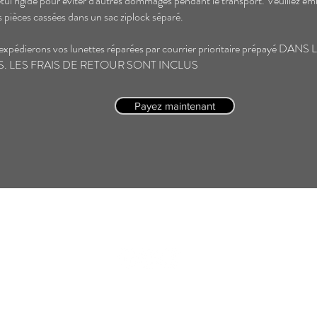
tui rigide pour éviter d'autres dommages pendant le transport. Veuillez em
es pièces cassées dans un sac ziplock séparé.
expédierons vos lunettes réparées par courrier prioritaire prépayé DANS
. LES FRAIS DE RETOUR SONT INCLUS
Payez maintenant
© 2026 Bijouterie Guru.