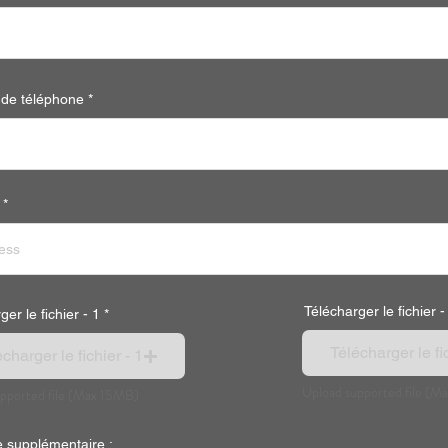
de téléphone
Télécharger le fichier -
er le fichier - 1
Télécharger le fic
charger le fichier - 1
Upload supported file (M
pported file (Max 15MB)
 supplémentaire :