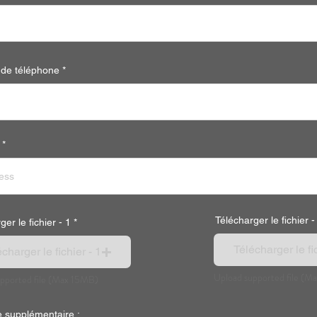
de téléphone
Télécharger le fichier -
er le fichier - 1
Télécharger le fic
charger le fichier - 1
Upload supported file (M
pported file (Max 15MB)
 supplémentaire :