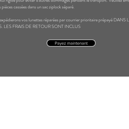
tui rigide pour éviter d'autres dommages pendant le transport. Veuillez em
es pièces cassées dans un sac ziplock séparé.
expédierons vos lunettes réparées par courrier prioritaire prépayé DANS
. LES FRAIS DE RETOUR SONT INCLUS
Payez maintenant
© 2026 Bijouterie Guru.