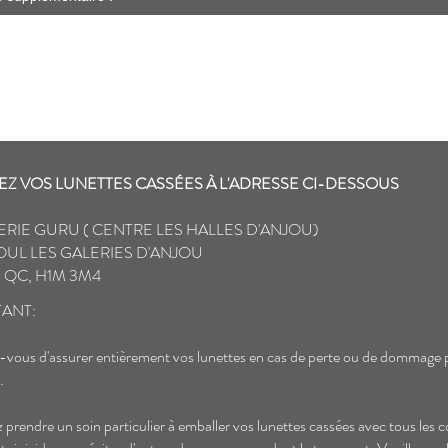
Z VOS LUNETTES CASSÉES À L'ADRESSE CI-DESSOUS
ERIE GURU ( CENTRE LES HALLES D'ANJOU)
OUL LES GALERIES D'ANJOU
 QC, H1M 3M4
ANT:
-vous d'assurer entièrement vos lunettes en cas de perte ou de dommage 
.
ez prendre un soin particulier à emballer vos lunettes cassées avec tous les