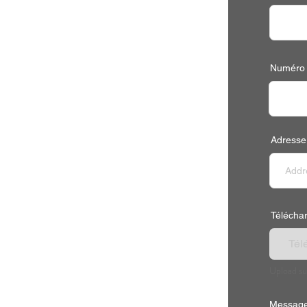
Numéro 
Adresse
Télécharg
Télé
Upload su
Message