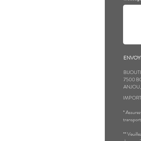
ENVOYE
BIJOUT
7500 B
ANJOU,
IMPORT
* Assurez
transport
** Veuill