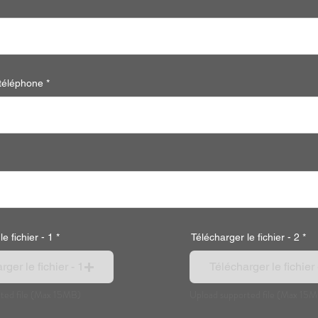
téléphone
e fichier - 1
Télécharger le fichier - 2
ger le fichier - 1
Télécharger le fichier 
ted file (Max 15MB)
Upload supported file (Max 15