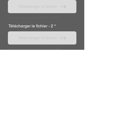
Télécharger le fichier - 1
Upload supported file (Max 15MB)
Télécharger le fichier - 2
Télécharger le fichier - 2
Upload supported file (Max 15MB)
Message supplémentaire :
Payez maintenant