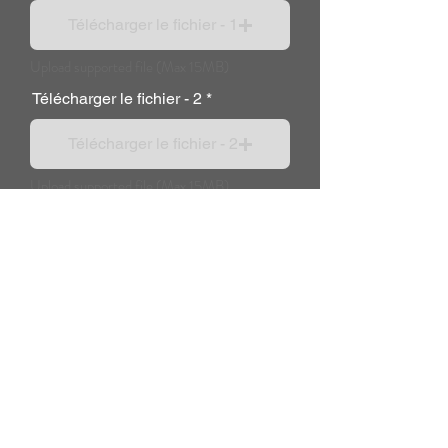
Télécharger le fichier - 1
Upload supported file (Max 15MB)
Télécharger le fichier - 2
Télécharger le fichier - 2
Upload supported file (Max 15MB)
Message supplémentaire :
Payez maintenant