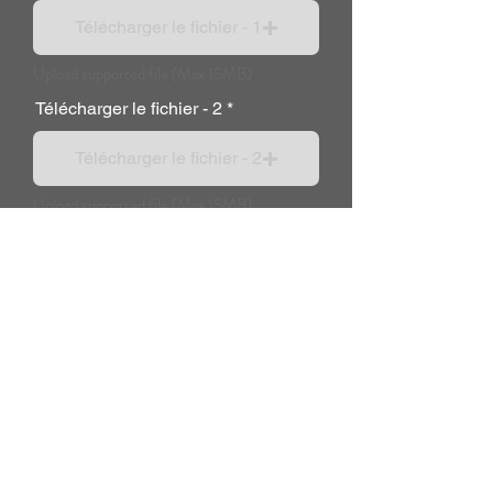
Télécharger le fichier - 1
Upload supported file (Max 15MB)
Télécharger le fichier - 2
Télécharger le fichier - 2
Upload supported file (Max 15MB)
Message supplémentaire :
Payez maintenant