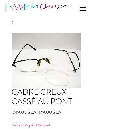
CADRE CREUX
CASSÉ AU PONT
Prix
Prix
 249,00 $CA 
179,00 $CA
original
promotionnel
Mail-In Repair Discount