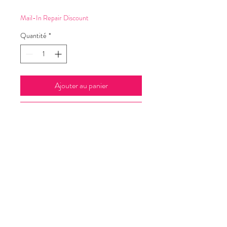
original
promotionnel
Mail-In Repair Discount
Quantité
*
Ajouter au panier
Commander et payer
SERVICE PAR COURRIER |
$249.00
© 2026 Bijouterie Guru.