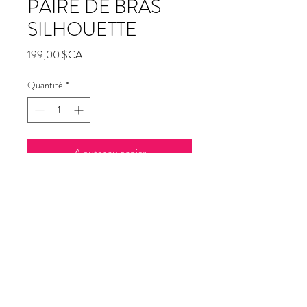
PAIRE DE BRAS
SILHOUETTE
Prix
199,00 $CA
Quantité
*
Ajouter au panier
Commander et payer
SERVICE À DOMICILE | $149.00
© 2026 Bijouterie Guru.