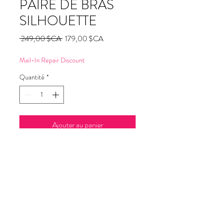
PAIRE DE BRAS
SILHOUETTE
Prix
Prix
 249,00 $CA 
179,00 $CA
original
promotionnel
Mail-In Repair Discount
Quantité
*
Ajouter au panier
Commander et payer
SERVICE PAR COURRIER |
$249.00