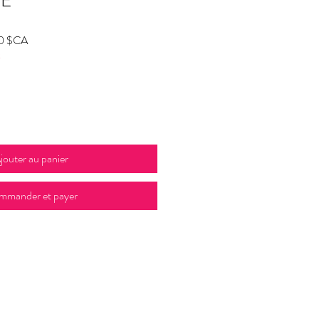
TE
Prix
0 $CA
t
promotionnel
jouter au panier
mmander et payer