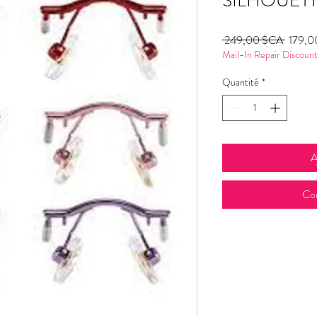
SILHOUET
Prix
 249,00 $CA 
179,0
Mail-In Repair Discoun
original
Quantité
*
A
Co