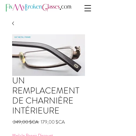
UN
REMPLACEMENT
DE CHARNIÈRE
INTÉRIEURE
Prix
Prix
 249,00 $CA 
179,00 $CA
original
promotionnel
Mail-In Repair Discount