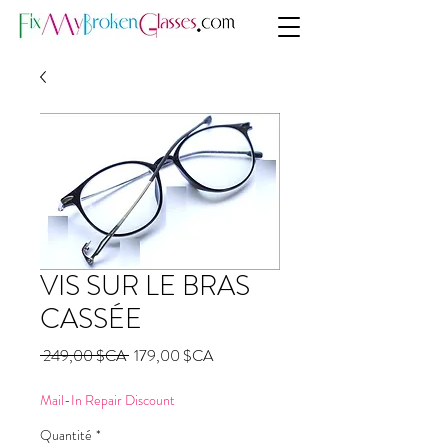
VIS SUR LE BRAS
CASSÉE
Prix
Prix
 249,00 $CA 
179,00 $CA
original
promotionnel
Mail-In Repair Discount
Quantité
*