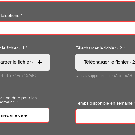
téléphone
le fichier - 1
Télécharger le fichier - 2
rger le fichier - 1
Télécharger le fichier - 2
rted file (Max 15MB)
Upload supported file (Max 15MB)
z une date pour les
r
 semaine
*
Temps disponible en semaine
e
q
u
i
r
e
d