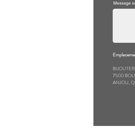
Message su
Emplacemen
BIJOUTER
7500 BOU
ANJOU, Q