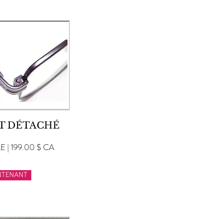
RT DÉTACHÉ
 | 199.00 $ CA
NTENANT