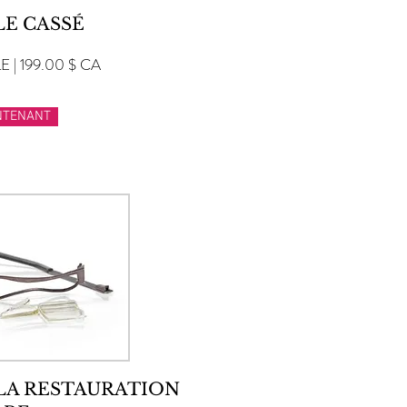
E CASSÉ
 | 199.00 $ CA
NTENANT
 LA RESTAURATION