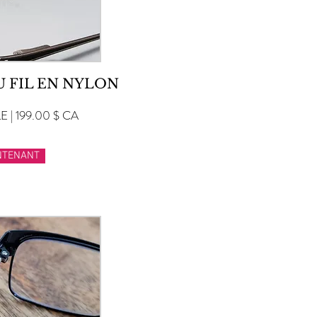
 FIL EN NYLON
 | 199.00 $ CA
NTENANT