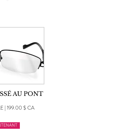
SÉLECTIONNEZ UN SERVICE CI-DESSOUS
SSÉ AU PONT
 | 199.00 $ CA
NTENANT