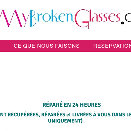
E
CE QUE NOUS FAISONS
RÉSERVATION
SERVICE DE RAMASSAGE À DOMICILE
RÉPARÉ EN 24 HEURES
NT RÉCUPÉRÉES, RÉPARÉES et LIVRÉES À VOUS DANS L
UNIQUEMENT)