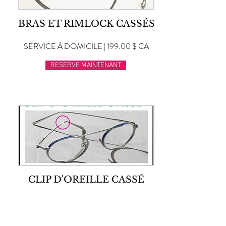
BRAS ET RIMLOCK CASSÉS
SERVICE À DOMICILE | 199.00 $ CA
RESERVE MAINTENANT
CLIP D'OREILLE CASSÉ
SERVICE À DOMICILE | 199.00 $ CA
RESERVE MAINTENANT