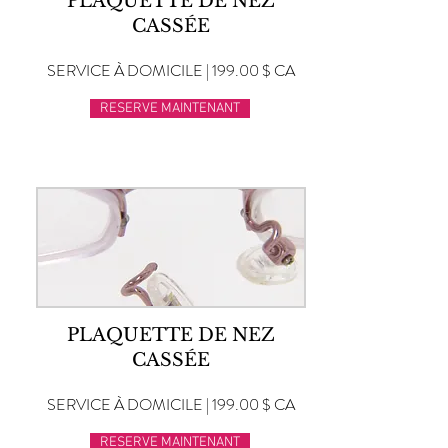
PLAQUETTE DE NEZ
CASSÉE
SERVICE À DOMICILE | 199.00 $ CA
RESERVE MAINTENANT
PLAQUETTE DE NEZ
CASSÉE
SERVICE À DOMICILE | 199.00 $ CA
RESERVE MAINTENANT