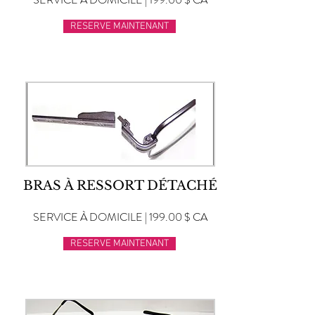
RESERVE MAINTENANT
BRAS À RESSORT DÉTACHÉ
SERVICE À DOMICILE | 199.00 $ CA
RESERVE MAINTENANT