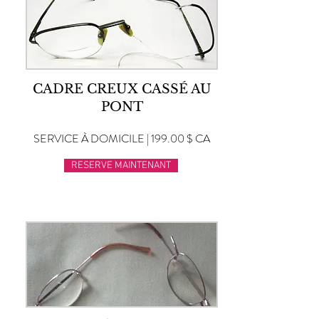
CADRE CREUX CASSÉ AU
PONT
SERVICE À DOMICILE | 199.00 $ CA
RESERVE MAINTENANT