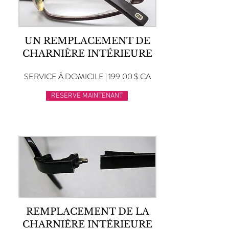
UN REMPLACEMENT DE
CHARNIÈRE INTÉRIEURE
SERVICE À DOMICILE | 199.00 $ CA
RESERVE MAINTENANT
REMPLACEMENT DE LA
CHARNIÈRE INTÉRIEURE