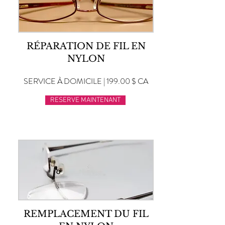
RÉPARATION DE FIL EN
NYLON
SERVICE À DOMICILE | 199.00 $ CA
RESERVE MAINTENANT
REMPLACEMENT DU FIL