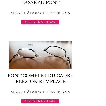
CASSÉ AU PONT
SERVICE À DOMICILE | 199.00 $ CA
RESERVE MAINTENANT
PONT COMPLET DU CADRE
FLEX-ON REMPLACÉ
SERVICE À DOMICILE | 199.00 $ CA
RESERVE MAINTENANT