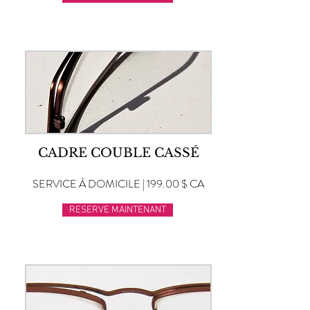
CADRE COUBLE CASSÉ
SERVICE À DOMICILE | 199.00 $ CA
RESERVE MAINTENANT