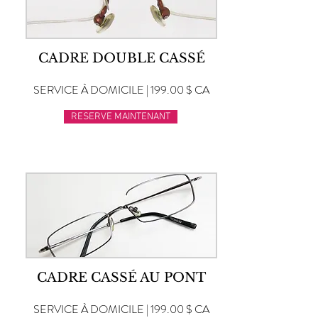
CADRE DOUBLE CASSÉ
SERVICE À DOMICILE | 199.00 $ CA
RESERVE MAINTENANT
CADRE CASSÉ AU PONT
SERVICE À DOMICILE | 199.00 $ CA