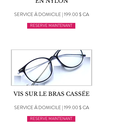
EN NYLON
SERVICE À DOMICILE | 199.00 $ CA
RESERVE MAINTENANT
VIS SUR LE BRAS CASSÉE
SERVICE À DOMICILE | 199.00 $ CA
RESERVE MAINTENANT