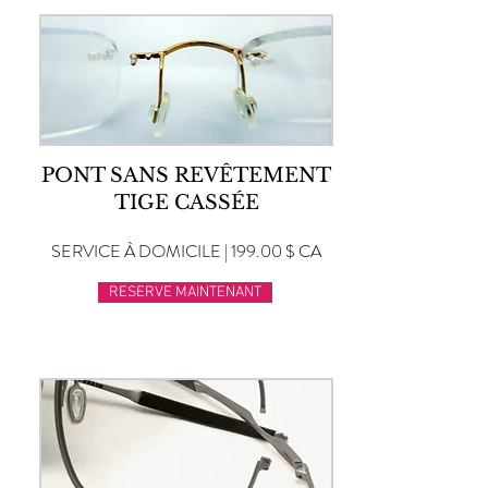
PONT SANS REVÊTEMENT
TIGE CASSÉE
SERVICE À DOMICILE | 199.00 $ CA
RESERVE MAINTENANT