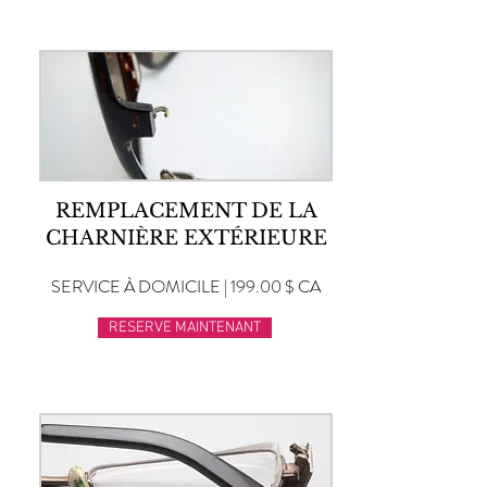
REMPLACEMENT DE LA
CHARNIÈRE EXTÉRIEURE
SERVICE À DOMICILE | 199.00 $ CA
RESERVE MAINTENANT