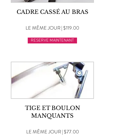
CADRE CASSÉ AU BRAS
LE MÊME JOUR | $119.00
RESERVE MAINTENANT
TIGE ET BOULON
MANQUANTS
LE MÊME JOUR | $77.00