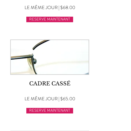
LE MÊME JOUR | $68.00
RESERVE MAINTENANT
CADRE CASSÉ
LE MÊME JOUR | $65.00
RESERVE MAINTENANT