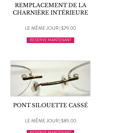
REMPLACEMENT DE LA
CHARNIÈRE INTÉRIEURE
LE MÊME JOUR | $79.00
RESERVE MAINTENANT
PONT SILOUETTE CASSÉ
LE MÊME JOUR | $85.00
RESERVE MAINTENANT