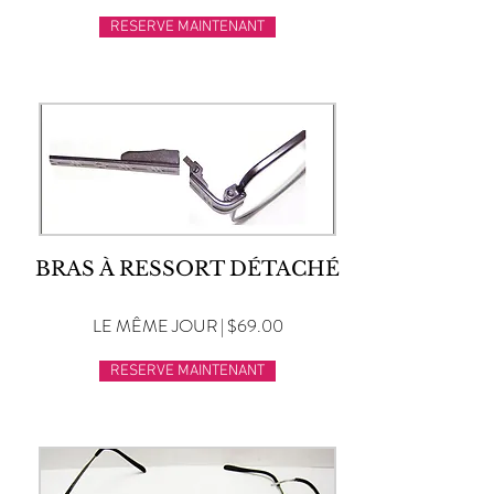
RESERVE MAINTENANT
BRAS À RESSORT DÉTACHÉ
LE MÊME JOUR | $69.00
RESERVE MAINTENANT