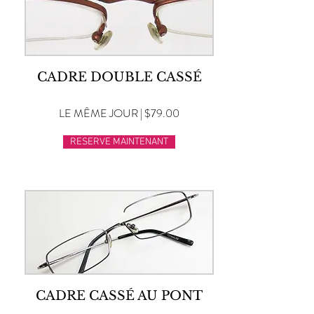
CADRE DOUBLE CASSÉ
LE MÊME JOUR | $79.00
RESERVE MAINTENANT
CADRE CASSÉ AU PONT