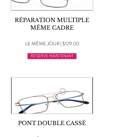
RÉPARATION MULTIPLE
MÊME CADRE
LE MÊME JOUR | $129.00
RESERVE MAINTENANT
PONT DOUBLE CASSÉ