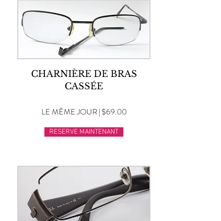
CHARNIÈRE DE BRAS
CASSÉE
LE MÊME JOUR | $69.00
RESERVE MAINTENANT