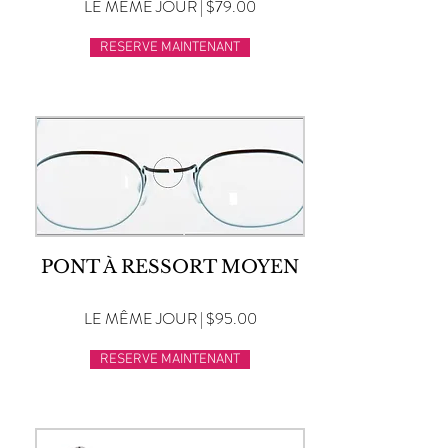
LE MÊME JOUR | $79.00
RESERVE MAINTENANT
PONT À RESSORT MOYEN
LE MÊME JOUR | $95.00
RESERVE MAINTENANT