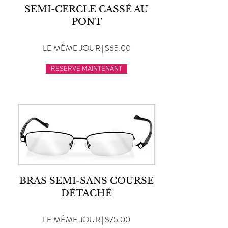
SEMI-CERCLE CASSÉ AU
PONT
LE MÊME JOUR | $65.00
RESERVE MAINTENANT
BRAS SEMI-SANS COURSE
DÉTACHÉ
LE MÊME JOUR | $75.00