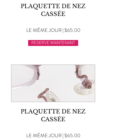
PLAQUETTE DE NEZ
CASSÉE
LE MÊME JOUR | $65.00
RESERVE MAINTENANT
PLAQUETTE DE NEZ
CASSÉE
LE MÊME JOUR | $65.00