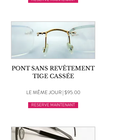
PONT SANS REVÊTEMENT
TIGE CASSÉE
LE MÊME JOUR | $95.00
RESERVE MAINTENANT