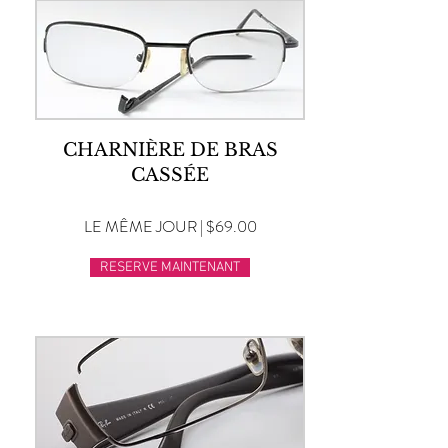
CHARNIÈRE DE BRAS
CASSÉE
LE MÊME JOUR | $69.00
RESERVE MAINTENANT