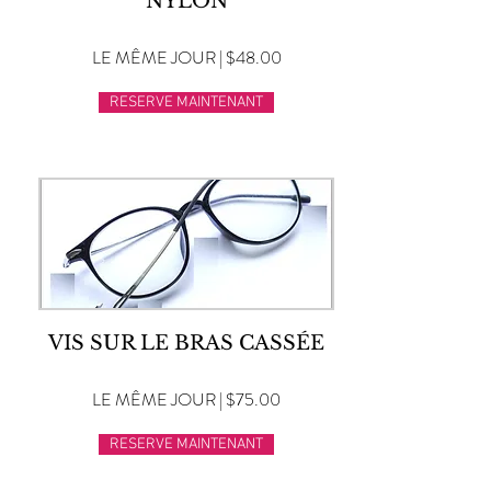
NYLON
LE MÊME JOUR | $48.00
RESERVE MAINTENANT
VIS SUR LE BRAS CASSÉE
LE MÊME JOUR | $75.00
RESERVE MAINTENANT