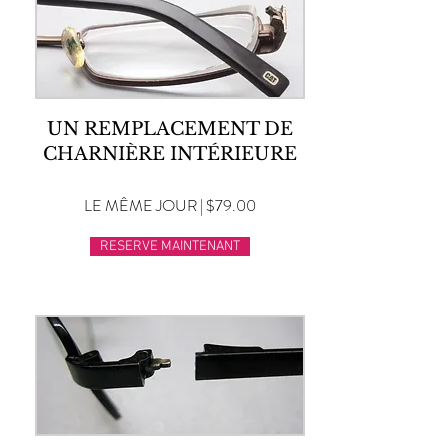
UN REMPLACEMENT DE
CHARNIÈRE INTÉRIEURE
LE MÊME JOUR | $79.00
RESERVE MAINTENANT