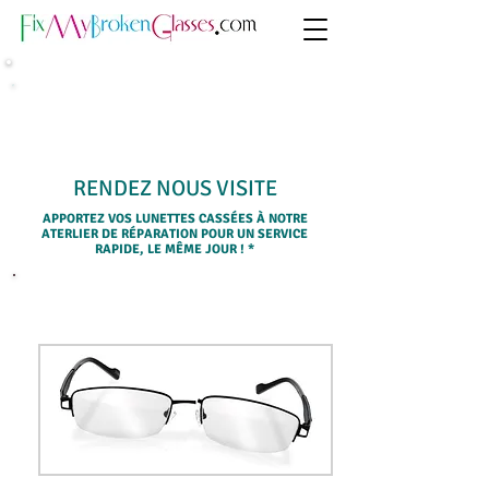
SERVICE SUR PLACE, LE MÊME
JOUR
RENDEZ NOUS VISITE
APPORTEZ VOS LUNETTES CASSÉES À NOTRE
ATERLIER DE RÉPARATION POUR UN SERVICE
RAPIDE, LE MÊME JOUR ! *
SÉLECTIONNEZ UN SERVICE CI-DESSOUS