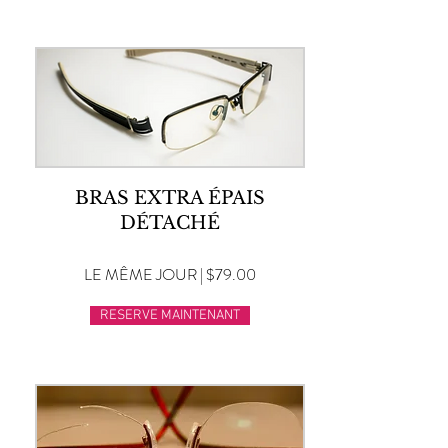
BRAS EXTRA ÉPAIS
DÉTACHÉ
LE MÊME JOUR | $79.00
RESERVE MAINTENANT