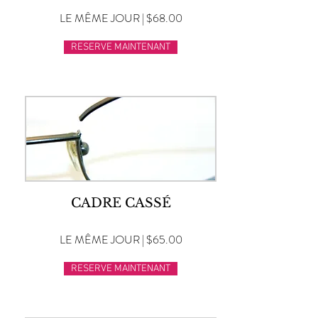
LE MÊME JOUR | $68.00
RESERVE MAINTENANT
CADRE CASSÉ
LE MÊME JOUR | $65.00
RESERVE MAINTENANT