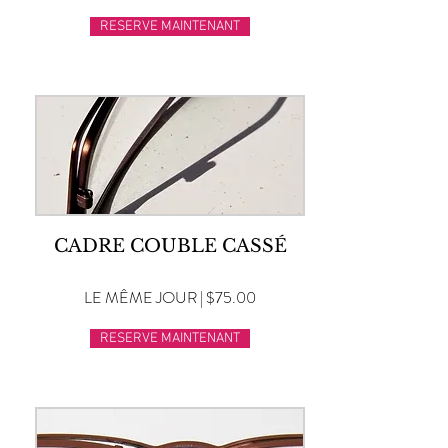
RESERVE MAINTENANT
CADRE COUBLE CASSÉ
LE MÊME JOUR | $75.00
RESERVE MAINTENANT