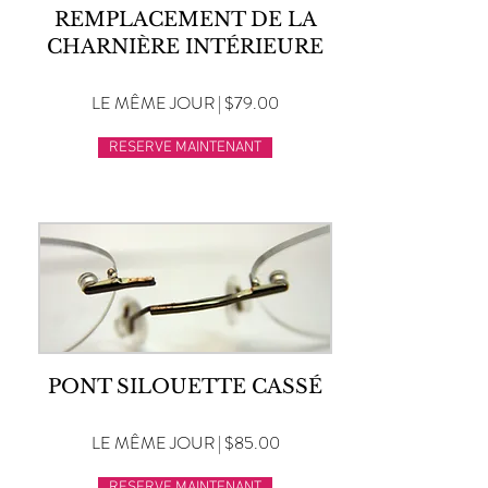
REMPLACEMENT DE LA
CHARNIÈRE INTÉRIEURE
LE MÊME JOUR | $79.00
RESERVE MAINTENANT
PONT SILOUETTE CASSÉ
LE MÊME JOUR | $85.00
RESERVE MAINTENANT