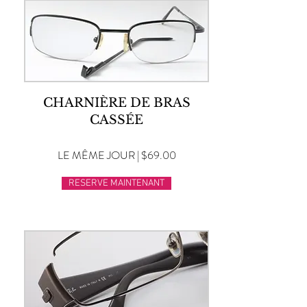
CHARNIÈRE DE BRAS
CASSÉE
LE MÊME JOUR | $69.00
RESERVE MAINTENANT