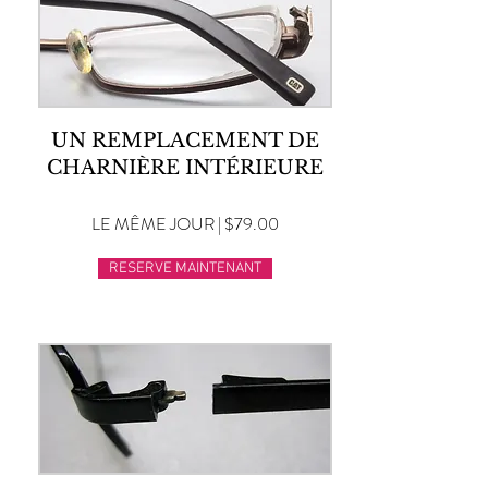
UN REMPLACEMENT DE
CHARNIÈRE INTÉRIEURE
LE MÊME JOUR | $79.00
RESERVE MAINTENANT