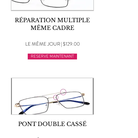
RÉPARATION MULTIPLE
MÊME CADRE
LE MÊME JOUR | $129.00
RESERVE MAINTENANT
PONT DOUBLE CASSÉ