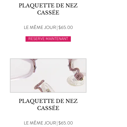
PLAQUETTE DE NEZ
CASSÉE
LE MÊME JOUR | $65.00
RESERVE MAINTENANT
PLAQUETTE DE NEZ
CASSÉE
LE MÊME JOUR | $65.00