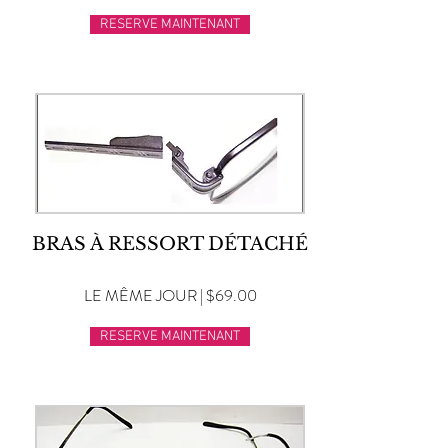
RESERVE MAINTENANT
BRAS À RESSORT DÉTACHÉ
LE MÊME JOUR | $69.00
RESERVE MAINTENANT