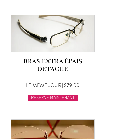
BRAS EXTRA ÉPAIS
DÉTACHÉ
LE MÊME JOUR | $79.00
RESERVE MAINTENANT