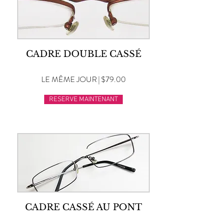
CADRE DOUBLE CASSÉ
LE MÊME JOUR | $79.00
RESERVE MAINTENANT
CADRE CASSÉ AU PONT