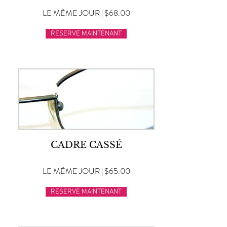
LE MÊME JOUR | $68.00
RESERVE MAINTENANT
CADRE CASSÉ
LE MÊME JOUR | $65.00
RESERVE MAINTENANT