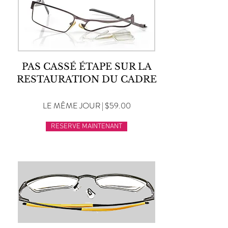
PAS CASSÉ ÉTAPE SUR LA
RESTAURATION DU CADRE
LE MÊME JOUR | $59.00
RESERVE MAINTENANT