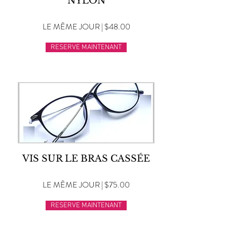
NYLON
LE MÊME JOUR | $48.00
RESERVE MAINTENANT
VIS SUR LE BRAS CASSÉE
LE MÊME JOUR | $75.00
RESERVE MAINTENANT