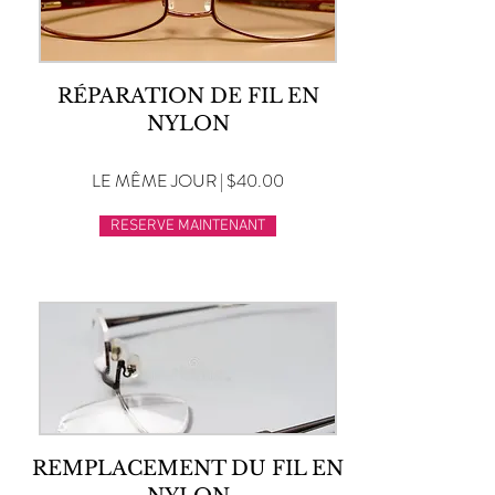
RÉPARATION DE FIL EN
NYLON
LE MÊME JOUR | $40.00
RESERVE MAINTENANT
REMPLACEMENT DU FIL EN