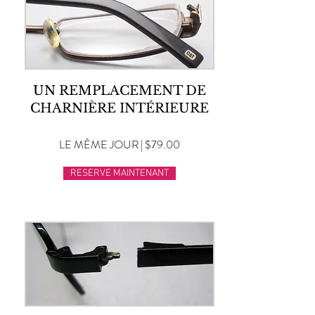
UN REMPLACEMENT DE
CHARNIÈRE INTÉRIEURE
LE MÊME JOUR | $79.00
RESERVE MAINTENANT