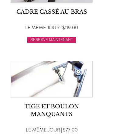
CADRE CASSÉ AU BRAS
LE MÊME JOUR | $119.00
RESERVE MAINTENANT
TIGE ET BOULON
MANQUANTS
LE MÊME JOUR | $77.00