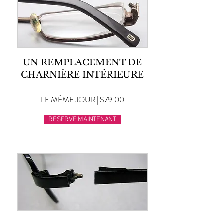
UN REMPLACEMENT DE
CHARNIÈRE INTÉRIEURE
LE MÊME JOUR | $79.00
RESERVE MAINTENANT