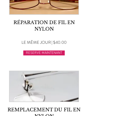
RÉPARATION DE FIL EN
NYLON
LE MÊME JOUR | $40.00
RESERVE MAINTENANT
REMPLACEMENT DU FIL EN