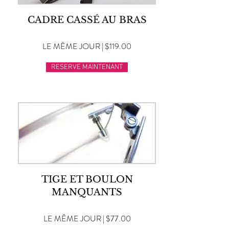
CADRE CASSÉ AU BRAS
LE MÊME JOUR | $119.00
RESERVE MAINTENANT
TIGE ET BOULON
MANQUANTS
LE MÊME JOUR | $77.00