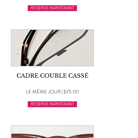
RESERVE MAINTENANT
CADRE COUBLE CASSÉ
LE MÊME JOUR | $75.00
RESERVE MAINTENANT