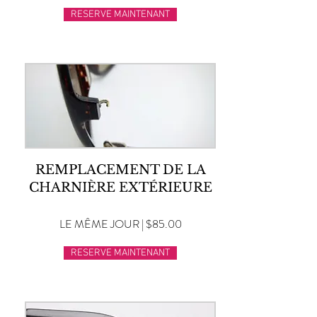
RESERVE MAINTENANT
REMPLACEMENT DE LA
CHARNIÈRE EXTÉRIEURE
LE MÊME JOUR | $85.00
RESERVE MAINTENANT