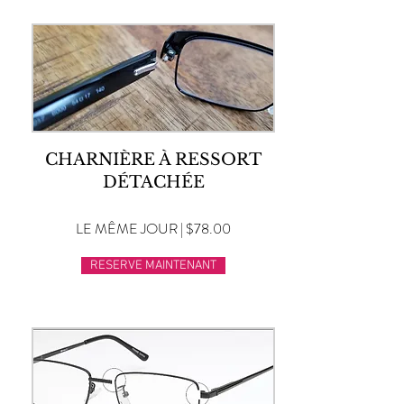
CHARNIÈRE À RESSORT
DÉTACHÉE
LE MÊME JOUR | $78.00
RESERVE MAINTENANT