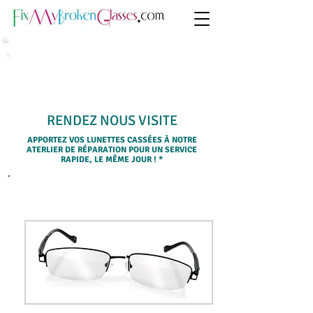
SERVICE SUR PLACE, LE MÊME
JOUR
RENDEZ NOUS VISITE
APPORTEZ VOS LUNETTES CASSÉES À NOTRE
ATERLIER DE RÉPARATION POUR UN SERVICE
RAPIDE, LE MÊME JOUR ! *
SÉLECTIONNEZ UN SERVICE CI-DESSOUS