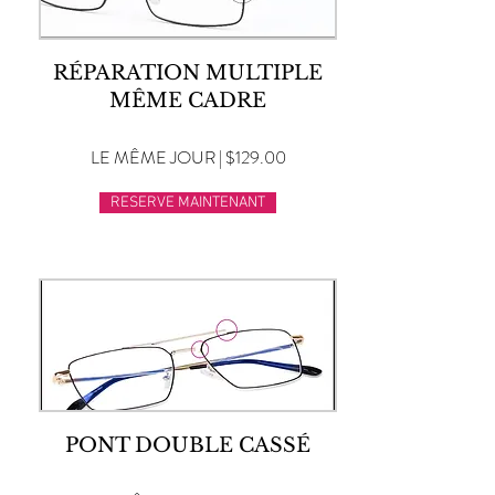
RÉPARATION MULTIPLE
MÊME CADRE
LE MÊME JOUR | $129.00
RESERVE MAINTENANT
PONT DOUBLE CASSÉ