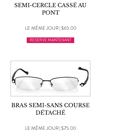
SEMI-CERCLE CASSÉ AU
PONT
LE MÊME JOUR | $65.00
RESERVE MAINTENANT
BRAS SEMI-SANS COURSE
DÉTACHÉ
LE MÊME JOUR | $75.00