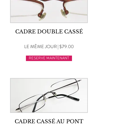
CADRE DOUBLE CASSÉ
LE MÊME JOUR | $79.00
RESERVE MAINTENANT
CADRE CASSÉ AU PONT