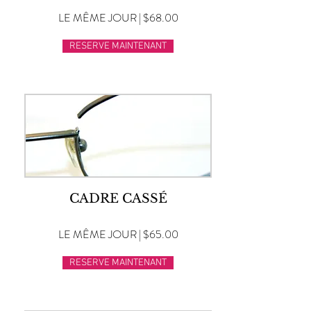
LE MÊME JOUR | $68.00
RESERVE MAINTENANT
CADRE CASSÉ
LE MÊME JOUR | $65.00
RESERVE MAINTENANT