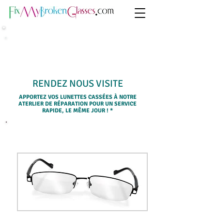
SERVICE SUR PLACE, LE MÊME
JOUR
RENDEZ NOUS VISITE
APPORTEZ VOS LUNETTES CASSÉES À NOTRE
ATERLIER DE RÉPARATION POUR UN SERVICE
RAPIDE, LE MÊME JOUR ! *
SÉLECTIONNEZ UN SERVICE CI-DESSOUS