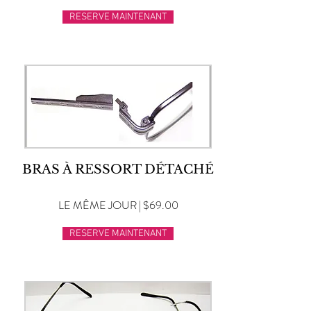
RESERVE MAINTENANT
BRAS À RESSORT DÉTACHÉ
LE MÊME JOUR | $69.00
RESERVE MAINTENANT