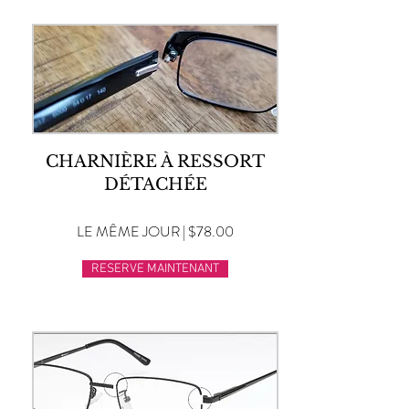
CHARNIÈRE À RESSORT
DÉTACHÉE
LE MÊME JOUR | $78.00
RESERVE MAINTENANT