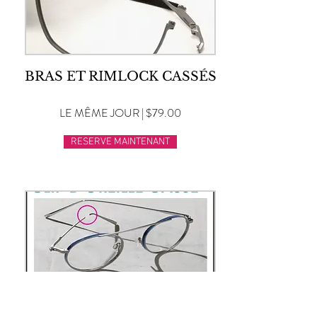
BRAS ET RIMLOCK CASSÉS
LE MÊME JOUR | $79.00
RESERVE MAINTENANT
CLIP D'OREILLE CASSÉ