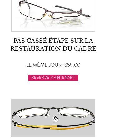
PAS CASSÉ ÉTAPE SUR LA
RESTAURATION DU CADRE
LE MÊME JOUR | $59.00
RESERVE MAINTENANT