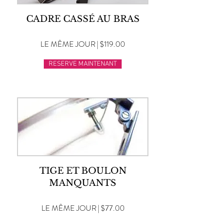
CADRE CASSÉ AU BRAS
LE MÊME JOUR | $119.00
RESERVE MAINTENANT
TIGE ET BOULON
MANQUANTS
LE MÊME JOUR | $77.00