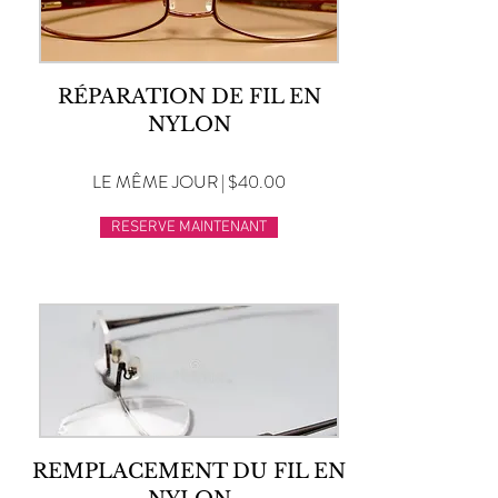
RÉPARATION DE FIL EN
NYLON
LE MÊME JOUR | $40.00
RESERVE MAINTENANT
REMPLACEMENT DU FIL EN