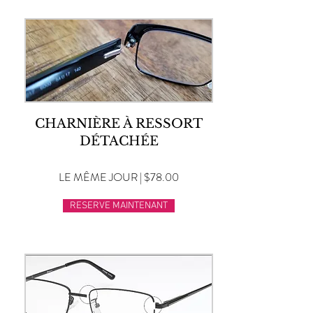
CHARNIÈRE À RESSORT
DÉTACHÉE
LE MÊME JOUR | $78.00
RESERVE MAINTENANT