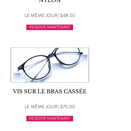
NYLON
LE MÊME JOUR | $48.00
RESERVE MAINTENANT
VIS SUR LE BRAS CASSÉE
LE MÊME JOUR | $75.00
RESERVE MAINTENANT