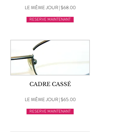
LE MÊME JOUR | $68.00
RESERVE MAINTENANT
CADRE CASSÉ
LE MÊME JOUR | $65.00
RESERVE MAINTENANT