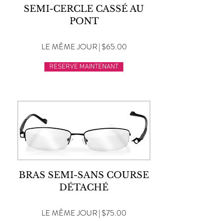
SEMI-CERCLE CASSÉ AU
PONT
LE MÊME JOUR | $65.00
RESERVE MAINTENANT
BRAS SEMI-SANS COURSE
DÉTACHÉ
LE MÊME JOUR | $75.00