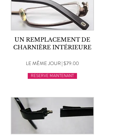
UN REMPLACEMENT DE
CHARNIÈRE INTÉRIEURE
LE MÊME JOUR | $79.00
RESERVE MAINTENANT