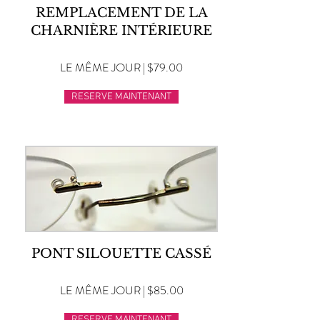
REMPLACEMENT DE LA
CHARNIÈRE INTÉRIEURE
LE MÊME JOUR | $79.00
RESERVE MAINTENANT
PONT SILOUETTE CASSÉ
LE MÊME JOUR | $85.00
RESERVE MAINTENANT