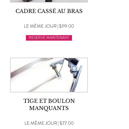
CADRE CASSÉ AU BRAS
LE MÊME JOUR | $119.00
RESERVE MAINTENANT
TIGE ET BOULON
MANQUANTS
LE MÊME JOUR | $77.00