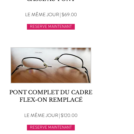
LE MÊME JOUR | $69.00
RESERVE MAINTENANT
PONT COMPLET DU CADRE
FLEX-ON REMPLACÉ
LE MÊME JOUR | $120.00
RESERVE MAINTENANT