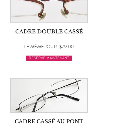
CADRE DOUBLE CASSÉ
LE MÊME JOUR | $79.00
RESERVE MAINTENANT
CADRE CASSÉ AU PONT