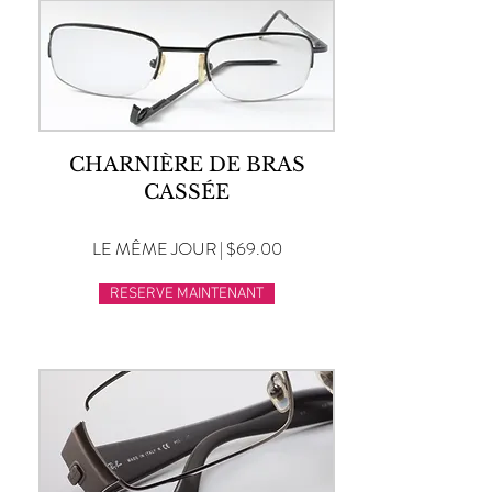
CHARNIÈRE DE BRAS
CASSÉE
LE MÊME JOUR | $69.00
RESERVE MAINTENANT