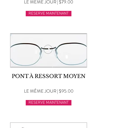
LE MÊME JOUR | $79.00
RESERVE MAINTENANT
PONT À RESSORT MOYEN
LE MÊME JOUR | $95.00
RESERVE MAINTENANT