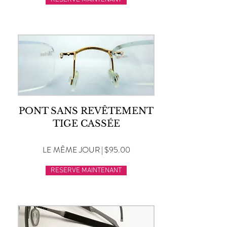
PONT SANS REVÊTEMENT
TIGE CASSÉE
LE MÊME JOUR | $95.00
RESERVE MAINTENANT