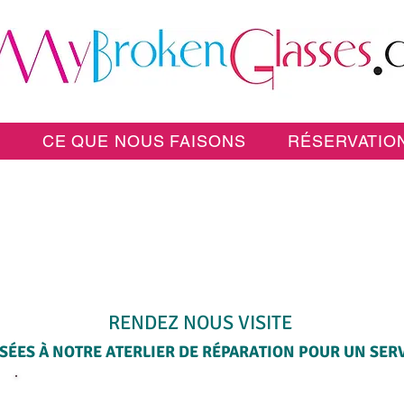
E
CE QUE NOUS FAISONS
RÉSERVATION
SERVICE SUR PLACE, LE MÊME JOUR
RENDEZ NOUS VISITE
ÉES À NOTRE ATERLIER DE RÉPARATION POUR UN SERVI
SÉLECTIONNEZ UN SERVICE CI-DESSOUS